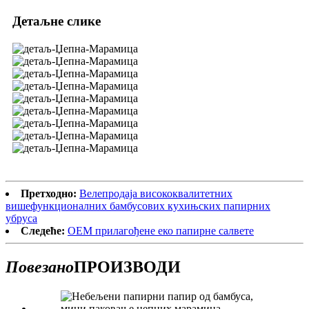
Детаљне слике
Претходно:
Велепродаја висококвалитетних
вишефункционалних бамбусових кухињских папирних
убруса
Следеће:
ОЕМ прилагођене еко папирне салвете
Повезано
ПРОИЗВОДИ