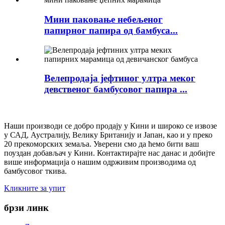
Мини паковање небељеног
папирног папира од бамбуса...
Велепродаја јефтиног ултра меког
девственог бамбусовог папира ...
Наши производи се добро продају у Кини и широко се извозе
у САД, Аустралију, Велику Британију и Јапан, као и у преко
20 прекоморских земаља. Уверени смо да ћемо бити ваш
поуздан добављач у Кини. Контактирајте нас данас и добијте
више информација о нашим одрживим производима од
бамбусовог ткива.
Кликните за упит
брзи линк