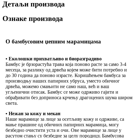
Детаљи производа
Ознаке производа
О бамбусовим џепним марамицама
• Еколошки прихватљиво и биоразградиво
Бамбус је брзорастућа трава која поново расте за само 3-4
месеца, за разлику од дрвећа којем може бити потребно и
до 30 година да поново израсте. Коришћењем бамбуса за
производњу наших папирних убруса, уместо обичног
дрвећа, можемо смањити не само наш, већ и ваш
угљенични отисак. Бамбус се може одрживо гајити и
обрађивати без доприноса крчењу драгоцених шума широм
света.
• Нежан за кожу и мекан
Наше марамице за лице за осетљиву кожу и одрживе, са
мање прашине од обичних папирних марамица, могу
безбедно очистити уста и очи. Ове марамице за лице у
расутом стању су безбедне за целу породицу. Бамбусова