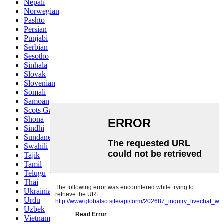
Nepali
Norwegian
Pashto
Persian
Punjabi
Serbian
Sesotho
Sinhala
Slovak
Slovenian
Somali
Samoan
Scots Gaelic
Shona
Sindhi
Sundanese
Swahili
Tajik
Tamil
Telugu
Thai
Ukrainian
Urdu
Uzbek
Vietnamese