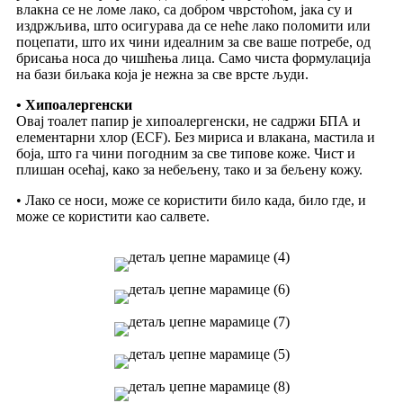
влакна се не ломе лако, са добром чврстоћом, јака су и
издржљива, што осигурава да се неће лако поломити или
поцепати, што их чини идеалним за све ваше потребе, од
брисања носа до чишћења лица. Само чиста формулација
на бази биљака која је нежна за све врсте људи.
• Хипоалергенски
Овај тоалет папир је хипоалергенски, не садржи БПА и
елементарни хлор (ECF). Без мириса и влакана, мастила и
боја, што га чини погодним за све типове коже. Чист и
плишан осећај, како за небељену, тако и за бељену кожу.
• Лако се носи, може се користити било када, било где, и
може се користити као салвете.