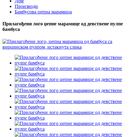
Дом
Производи
Бамбусова џепна марамица
Прилагођени лого џепне марамице од девствене пулпе
бамбуса