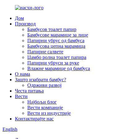
Дом
Производ
Бамбусов тоалет папир
Бамбусове марамице за лице
Папирни убрус од бамбуса
Бамбусова џепна марамица
Папирне салвете
Џамбо ролна тоалет папира
Папирни убруси за руке
Влажне марамице од бамбуса
О нама
Зашто изабрати бамбус?
Одрживи развој
Честа питања
Вести
Најбољи блог
Вести компаније
Вести из индустрије
Контактирајте нас
English