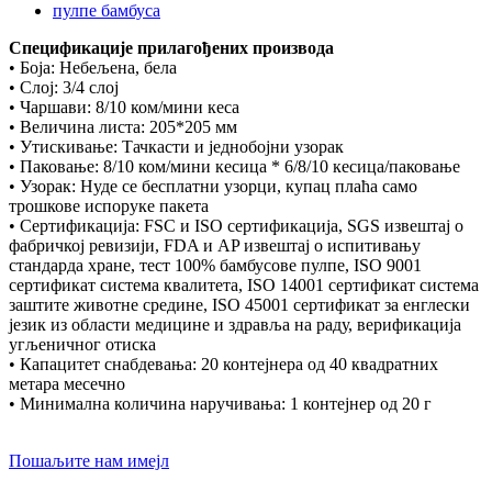
Спецификације прилагођених производа
• Боја: Небељена, бела
• Слој: 3/4 слој
• Чаршави: 8/10 ком/мини кеса
• Величина листа: 205*205 мм
• Утискивање: Тачкасти и једнобојни узорак
• Паковање: 8/10 ком/мини кесица * 6/8/10 кесица/паковање
• Узорак: Нуде се бесплатни узорци, купац плаћа само
трошкове испоруке пакета
• Сертификација: FSC и ISO сертификација, SGS извештај о
фабричкој ревизији, FDA и AP извештај о испитивању
стандарда хране, тест 100% бамбусове пулпе, ISO 9001
сертификат система квалитета, ISO 14001 сертификат система
заштите животне средине, ISO 45001 сертификат за енглески
језик из области медицине и здравља на раду, верификација
угљеничног отиска
• Капацитет снабдевања: 20 контејнера од 40 квадратних
метара месечно
• Минимална количина наручивања: 1 контејнер од 20 г
Пошаљите нам имејл