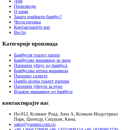
Дом
Производи
О нама
Зашто изабрати бамбус?
Честа питања
Контактирајте нас
Вести
Категорије производа
Бамбусов тоалет папир
Бамбусове марамице за лице
Папирни убрус од бамбуса
Бамбусова џепна марамица
Папирне салвете
Џамбо ролна тоалет папира
Папирни убруси за руке
Влажне марамице од бамбуса
контактирајте нас
Но.912, Ксиванг Роад, Зона А, Ксињин Индустриал
Парк, Цхенгду, Сицхуан, Кина.
sales@yspaper.com.cn
+86 13666278809
+86 13551809324
+86 18180862730