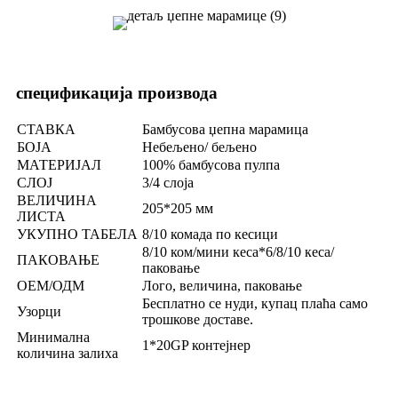
спецификација производа
СТАВКА
Бамбусова џепна марамица
БОЈА
Небељено/ бељено
МАТЕРИЈАЛ
100% бамбусова пулпа
СЛОЈ
3/4 слоја
ВЕЛИЧИНА
205*205 мм
ЛИСТА
УКУПНО ТАБЕЛА
8/10 комада по кесици
8/10 ком/мини кеса*6/8/10 кеса/
ПАКОВАЊЕ
паковање
ОЕМ/ОДМ
Лого, величина, паковање
Бесплатно се нуди, купац плаћа само
Узорци
трошкове доставе.
Минимална
1*20GP контејнер
количина залиха