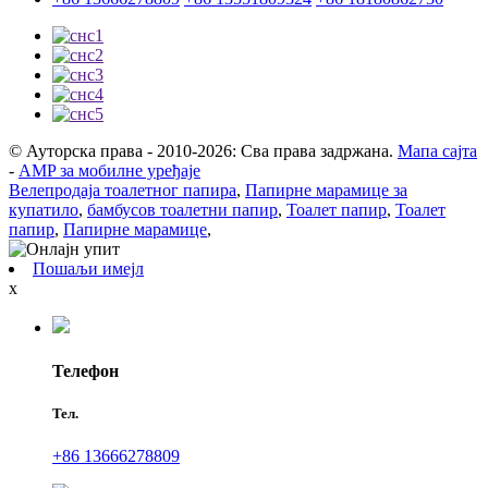
© Ауторска права - 2010-2026: Сва права задржана.
Мапа сајта
-
AMP за мобилне уређаје
Велепродаја тоалетног папира
,
Папирне марамице за
купатило
,
бамбусов тоалетни папир
,
Тоалет папир
,
Тоалет
папир
,
Папирне марамице
,
Пошаљи имејл
x
Телефон
Тел.
+86 13666278809